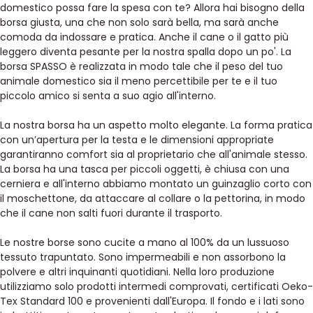
domestico possa fare la spesa con te? Allora hai bisogno della
borsa giusta, una che non solo sarà bella, ma sarà anche
comoda da indossare e pratica. Anche il cane o il gatto più
leggero diventa pesante per la nostra spalla dopo un po'. La
borsa SPASSO è realizzata in modo tale che il peso del tuo
animale domestico sia il meno percettibile per te e il tuo
piccolo amico si senta a suo agio all'interno.
La nostra borsa ha un aspetto molto elegante. La forma pratica
con un’apertura per la testa e le dimensioni appropriate
garantiranno comfort sia al proprietario che all'animale stesso.
La borsa ha una tasca per piccoli oggetti, è chiusa con una
cerniera e all'interno abbiamo montato un guinzaglio corto con
il moschettone, da attaccare al collare o la pettorina, in modo
che il cane non salti fuori durante il trasporto.
Le nostre borse sono cucite a mano al 100% da un lussuoso
tessuto trapuntato. Sono impermeabili e non assorbono la
polvere e altri inquinanti quotidiani. Nella loro produzione
utilizziamo solo prodotti intermedi comprovati, certificati Oeko-
Tex Standard 100 e provenienti dall'Europa. Il fondo e i lati sono