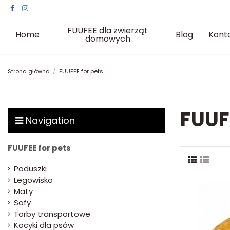
FUUFEE dla zwierząt
Home
Blog
Kont
domowych
Strona główna
FUUFEE for pets
FUUF
Navigation
FUUFEE for pets
Poduszki
Legowisko
Maty
Sofy
Torby transportowe
Kocyki dla psów