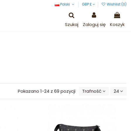
Polski
GBP £
Wishlist (
0
)
Szukaj
Zaloguj się
Koszyk
Pokazano 1-24 z 69 pozycji
Trafność
24